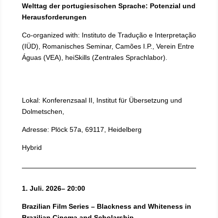
Welttag der portugiesischen Sprache: Potenzial und
Herausforderungen
Co-organized with:
Instituto de Tradu
çã
o e Interpreta
çã
o
(IÜD), Romanisches Seminar, Camões I.P.,
Verein Entre
Águas (VEA), heiSkills (Zentrales Sprachlabor).
Lokal: Konferenzsaal II, Institut für Übersetzung und
Dolmetschen,
Adresse: Plöck 57a, 69117, Heidelberg
Hybrid
1. Juli. 2026– 20:00
Brazilian Film Series – Blackness and Whiteness in
Brazilian Cinema and Scholarship