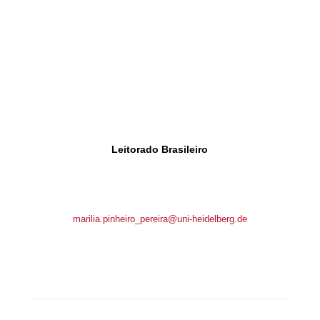
Leitorado Brasileiro
Brunnengasse 1
69117 Heidelberg, Germany
marilia.pinheiro_pereira@uni-heidelberg.de