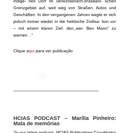
indige- nen Dorf im venezolanisch-brasiliani- schen
Grenzgebiet auf, weit weg von Straßen, Autos und
Geschäften. In den vergangenen Jahren wagte er sich
jedoch immer wieder in die hektische Zivilisa- tion vor
– mit einem klaren Ziel: den,,wei- Ben Mann” zu
warnen…”
Clique
a
qui
para ver publicaç
ão
HCIAS PODCAST – Marília Pinheiro:
Mala de memórias
“I
n our latest podcast, HCIAS Publications Coordinator